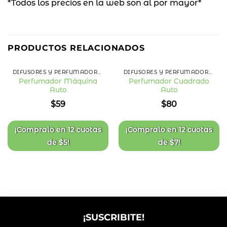
*Todos los precios en la web son al por mayor*
PRODUCTOS RELACIONADOS
DIFUSORES Y PERFUMADORES AUTO
DIFUSORES Y PERFUMADORES AUTO
Perfumador Máquina
Perfumador Cuadrado
Auto
Auto
Añadir
Añadir
a la
a la
$
59
$
80
lista
lista
de
de
deseos
deseos
¡Compralo en
12 cuotas
¡Compralo en
12 cuotas
de
$
5
!
de
$
7
!
¡SUSCRIBITE!