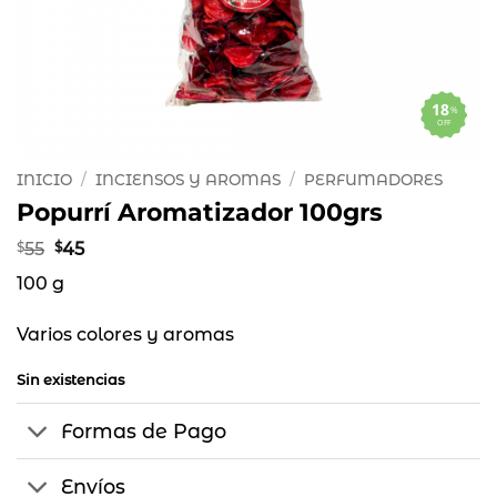
18
%
OFF
INICIO
/
INCIENSOS Y AROMAS
/
PERFUMADORES
Popurrí Aromatizador 100grs
El
El
$
55
$
45
precio
precio
100 g
original
actual
era:
es:
$55.
$45.
Varios colores y aromas
Sin existencias
Formas de Pago
Envíos