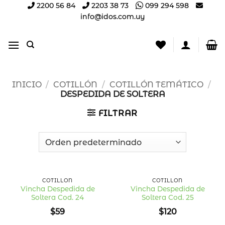
Saltar
2200 56 84
2203 38 73
099 294 598
info@idos.com.uy
al
contenido
INICIO
/
COTILLÓN
/
COTILLÓN TEMÁTICO
/
DESPEDIDA DE SOLTERA
FILTRAR
COTILLÓN
COTILLÓN
Vincha Despedida de
Vincha Despedida de
Soltera Cod. 24
Soltera Cod. 25
Añadir
Añadir
a la
a la
$
59
$
120
lista
lista
de
de