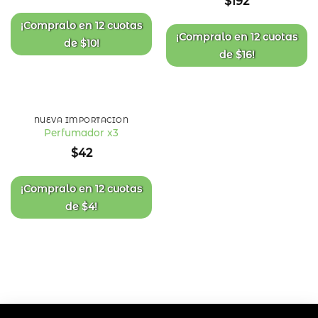
$
192
lista
lista
de
de
deseos
deseos
¡Compralo en
12 cuotas
¡Compralo en
12 cuotas
de
$
10
!
de
$
16
!
NUEVA IMPORTACIÓN
Perfumador x3
Añadir
$
42
a la
lista
de
deseos
¡Compralo en
12 cuotas
de
$
4
!