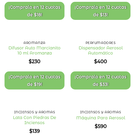
deseos
deseos
¡Compralo en
12 cuotas
¡Compralo en
12 cuotas
de
$
18
!
de
$
13
!
AROMANZA
PERFUMADORES
Difusor Auto Marcianito
Dispensador Aerosol
10 ml Aromanza
Automático
Añadir
Añadir
a la
a la
$
230
$
400
lista
lista
de
de
deseos
deseos
¡Compralo en
12 cuotas
¡Compralo en
12 cuotas
de
$
19
!
de
$
33
!
INCIENSOS Y AROMAS
INCIENSOS Y AROMAS
Lata Con Piedras De
Máquina Para Aerosol
Inciensos
Añadir
Añadir
$
590
a la
a la
$
139
lista
lista