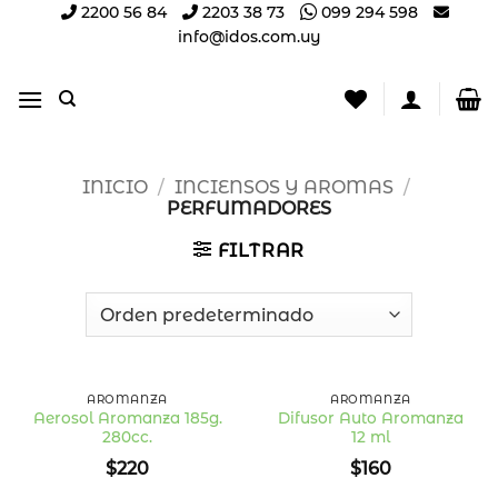
Saltar
2200 56 84
2203 38 73
099 294 598
info@idos.com.uy
al
contenido
INICIO
/
INCIENSOS Y AROMAS
/
PERFUMADORES
FILTRAR
AROMANZA
AROMANZA
Aerosol Aromanza 185g.
Difusor Auto Aromanza
280cc.
12 ml
Añadir
Añadir
a la
a la
$
220
$
160
lista
lista
de
de