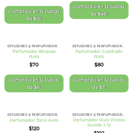
de
de
deseos
deseos
¡Compralo en
12 cuotas
¡Compralo en
12 cuotas
de
$
49
!
de
$
12
!
DIFUSORES Y PERFUMADORES AUTO
DIFUSORES Y PERFUMADORES AUTO
Perfumador Bloques
Perfumador Cuadrado
Auto
Auto
Añadir
Añadir
a la
a la
$
70
$
80
lista
lista
de
de
deseos
deseos
¡Compralo en
12 cuotas
¡Compralo en
12 cuotas
de
$
6
!
de
$
7
!
DIFUSORES Y PERFUMADORES AUTO
DIFUSORES Y PERFUMADORES AUTO
Perfumador Auto Pinitos
Perfumador Tarro Auto
Surtido x 12
Añadir
Añadir
$
120
a la
a la