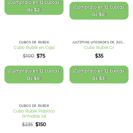
deseos
deseos
¡Compralo en
12 cuotas
¡Compralo en
12 cuotas
de
$
2
!
de
$
6
!
25
%
OFF
CUBOS DE RUBIK
¡ÚLTIMAS UNIDADES DE JUGUETES!
Cubo Rubik en Caja
Cubo Rubik Gr
Añadir
Añadir
El
El
$
100
$
75
$
35
a la
a la
precio
precio
lista
lista
original
actual
de
de
deseos
deseos
era:
es:
¡Compralo en
12 cuotas
¡Compralo en
12 cuotas
$100.
$75.
de
$
6
!
de
$
3
!
36
%
OFF
CUBOS DE RUBIK
Cubo Rubik Plástico
Armable x6
Añadir
a la
El
El
$
235
$
150
lista
precio
precio
de
deseos