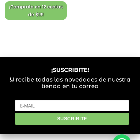
original
actual
era:
es:
¡Compralo en
12 cuotas
$235.
$150.
de
$
13
!
¡SUSCRIBITE!
Y recibe todas las novedades de nuestra
tienda en tu correo