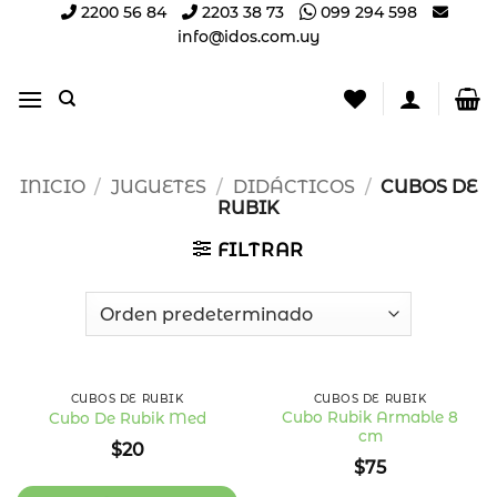
Saltar
2200 56 84
2203 38 73
099 294 598
info@idos.com.uy
al
contenido
INICIO
/
JUGUETES
/
DIDÁCTICOS
/
CUBOS DE
RUBIK
FILTRAR
CUBOS DE RUBIK
CUBOS DE RUBIK
Cubo Rubik Armable 8
Cubo De Rubik Med
cm
Añadir
Añadir
$
20
a la
a la
$
75
lista
lista
de
de