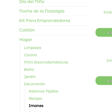
Día del Niño
Noche de la Nostalgia
Imán
Kit Para Emprendedores
Cotillón
¡C
Hogar
+
Limpieza
Cocina
Im
Mini Electrodomésticos
Baño
Jardín
¡C
Decoración
Adornos Tejidos
Relojes
Imanes