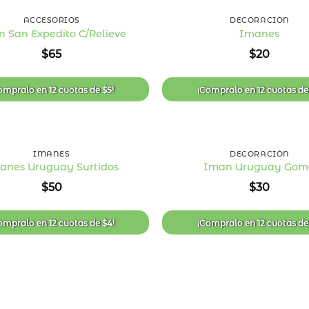
ACCESORIOS
DECORACIÓN
 San Expedito C/Relieve
Imanes
Añadir
$
65
$
20
a la
lista
de
deseos
ompralo en
12 cuotas
de
$
5
!
¡Compralo en
12 cuotas
d
+
IMANES
DECORACIÓN
anes Uruguay Surtidos
Iman Uruguay Gom
Añadir
$
50
$
30
a la
lista
de
deseos
ompralo en
12 cuotas
de
$
4
!
¡Compralo en
12 cuotas
d