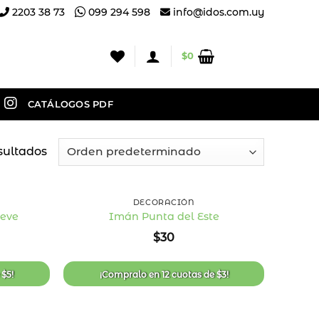
2203 38 73
099 294 598
info@idos.com.uy
$
0
CATÁLOGOS PDF
sultados
+
DECORACIÓN
ieve
Imán Punta del Este
Añadir
Añadir
$
30
a la
a la
lista
lista
de
de
deseos
deseos
e
$
5
!
¡Compralo en
12 cuotas
de
$
3
!
+