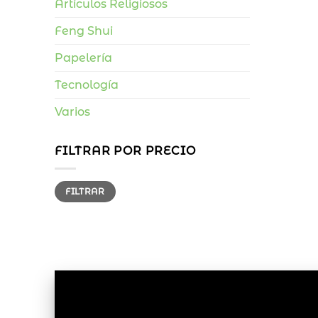
Artículos Religiosos
Feng Shui
Papelería
Tecnología
Varios
FILTRAR POR PRECIO
Precio
Precio
FILTRAR
mínimo
máximo