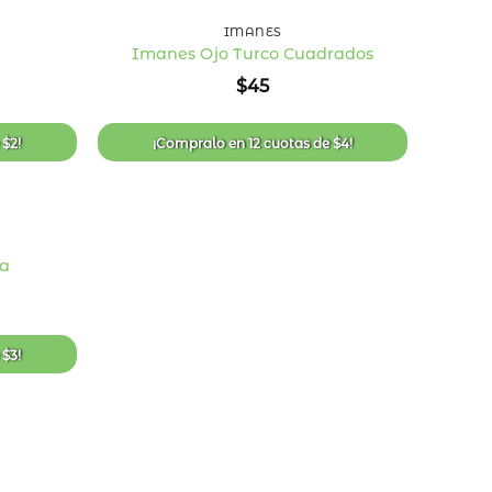
IMANES
Imanes Ojo Turco Cuadrados
Añadir
Añadir
$
45
a la
a la
lista
lista
de
de
deseos
deseos
e
$
2
!
¡Compralo en
12 cuotas
de
$
4
!
a
Añadir
a la
lista
de
deseos
e
$
3
!