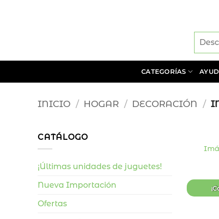
Saltar
al
contenido
CATEGORÍAS
AYU
INICIO
/
HOGAR
/
DECORACIÓN
/
I
+
CATÁLOGO
Imá
¡Últimas unidades de juguetes!
Nueva Importación
¡C
Ofertas
+