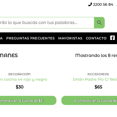
2200 56 84
DA
PREGUNTAS FRECUENTES
MAYORISTAS
CONTACTO
MANES
Mostrando los 8 re
+
DECORACIÓN
ACCESORIOS
n cocina x4 rojo y negro
Imán Padre Pío C/ Rel
Añadir
$
30
$
65
a la
lista
de
deseos
ompralo en
12 cuotas
de
$
3
!
¡Compralo en
12 cuotas
d
+