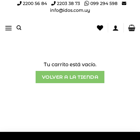
Saltar
2200 56 84
2203 38 73
099 294 598
info@idos.com.uy
al
contenido
Tu carrito está vacío.
VOLVER A LA TIENDA