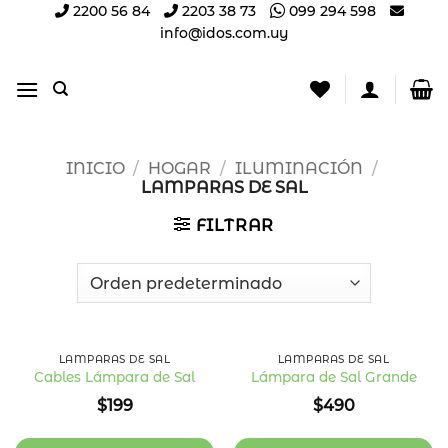
Saltar
2200 56 84
2203 38 73
099 294 598
info@idos.com.uy
al
contenido
INICIO
/
HOGAR
/
ILUMINACIÓN
/
LAMPARAS DE SAL
FILTRAR
LAMPARAS DE SAL
LAMPARAS DE SAL
Cables Lámpara de Sal
Lámpara de Sal Grande
Añadir
Añadir
$
199
$
490
a la
a la
lista
lista
de
de