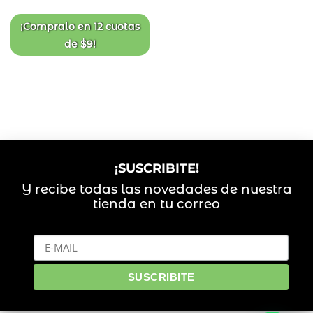
de
deseos
¡Compralo en
12 cuotas
de
$
9
!
¡SUSCRIBITE!
Y recibe todas las novedades de nuestra
tienda en tu correo