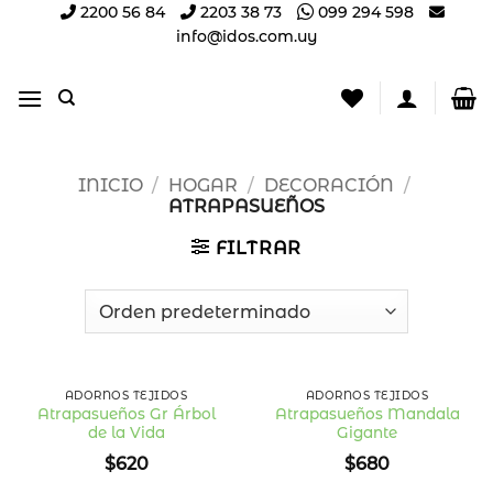
Saltar
2200 56 84
2203 38 73
099 294 598
info@idos.com.uy
al
contenido
INICIO
/
HOGAR
/
DECORACIÓN
/
ATRAPASUEÑOS
FILTRAR
ADORNOS TEJIDOS
ADORNOS TEJIDOS
Atrapasueños Gr Árbol
Atrapasueños Mandala
de la Vida
Gigante
Añadir
Añadir
a la
a la
$
620
$
680
lista
lista
de
de