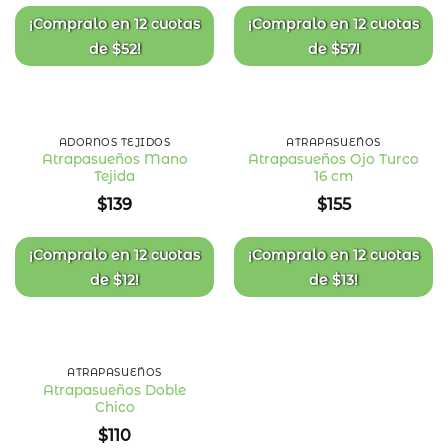
deseos
deseos
¡Compralo en
12 cuotas
¡Compralo en
12 cuotas
de
$
52
!
de
$
57
!
ADORNOS TEJIDOS
ATRAPASUEÑOS
Atrapasueños Mano
Atrapasueños Ojo Turco
Tejida
16 cm
Añadir
Añadir
a la
a la
$
139
$
155
lista
lista
de
de
deseos
deseos
¡Compralo en
12 cuotas
¡Compralo en
12 cuotas
de
$
12
!
de
$
13
!
ATRAPASUEÑOS
Atrapasueños Doble
Chico
Añadir
a la
$
110
lista