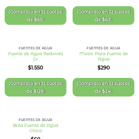
de
de
deseos
deseos
¡Compralo en
12 cuotas
¡Compralo en
12 cuotas
de
$
65
!
de
$
63
!
FUENTES DE AGUA
FUENTES DE AGUA
Fuente de Agua Redonda
Motor Para Fuente de
Gr
Agua
Añadir
Añadir
a la
a la
$
1.550
$
290
lista
lista
de
de
deseos
deseos
¡Compralo en
12 cuotas
¡Compralo en
12 cuotas
de
$
129
!
de
$
24
!
FUENTES DE AGUA
Bola Fuente de Agua
Chica
Añadir
a la