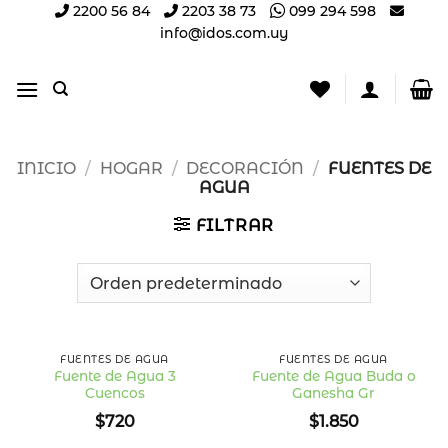
Saltar
2200 56 84
2203 38 73
099 294 598
info@idos.com.uy
al
contenido
INICIO
/
HOGAR
/
DECORACIÓN
/
FUENTES DE
AGUA
FILTRAR
FUENTES DE AGUA
FUENTES DE AGUA
Fuente de Agua 3
Fuente de Agua Buda o
Cuencos
Ganesha Gr
Añadir
Añadir
a la
a la
$
720
$
1.850
lista
lista
de
de