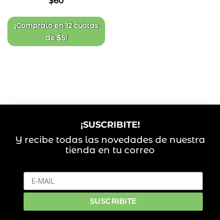
$
60
lista
de
deseos
¡Compralo en
12 cuotas
de
$
5
!
¡SUSCRIBITE!
Y recibe todas las novedades de nuestra
tienda en tu correo