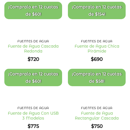
deseos
deseos
¡Compralo en
12 cuotas
¡Compralo en
12 cuotas
de
$
60
!
de
$
154
!
FUENTES DE AGUA
FUENTES DE AGUA
Fuente de Agua Cascada
Fuente de Agua Chica
Redonda
Pirámide
Añadir
Añadir
a la
a la
$
720
$
690
lista
lista
de
de
deseos
deseos
¡Compralo en
12 cuotas
¡Compralo en
12 cuotas
de
$
60
!
de
$
58
!
FUENTES DE AGUA
FUENTES DE AGUA
Fuente de Agua Con USB
Fuente de Agua
3 Modelos
Rectangular Cascada
Añadir
Añadir
a la
a la
$
775
$
750
lista
lista