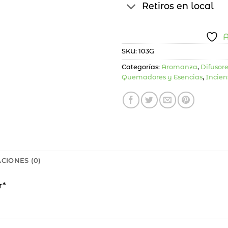
Retiros en local
A
SKU:
103G
Categorías:
Aromanza
,
Difusor
Quemadores y Esencias
,
Incien
CIONES (0)
r*