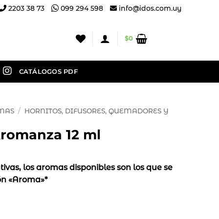
2203 38 73
099 294 598
info@idos.com.uy
$
0
CATÁLOGOS PDF
OMAS
/
HORNITOS, DIFUSORES, QUEMADORES Y
Aromanza 12 ml
tivas, los aromas disponibles son los que se
ón «Aroma»*