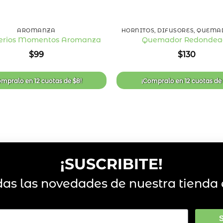
+
AROMANZA
rios Momentos Aromanza
Quemador Redondea
Añadir
$
99
$
130
a la
lista
de
deseos
ompralo en
12 cuotas
de
$
8
!
¡Compralo en
12 cuotas
d
¡SUSCRIBITE!
das las novedades de nuestra tienda 