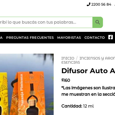
2200 56 84
DA
PREGUNTAS FRECUENTES
MAYORISTAS
CONTACTO
INICIO
/
INCIENSOS Y AR
ESENCIAS
Difusor Auto 
Añadir
a la
lista
$
160
de
*Las imágenes son ilustra
deseos
me muestran en la secci
Cantidad:
12 ml