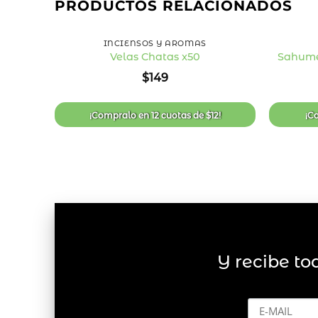
PRODUCTOS RELACIONADOS
+
+
INCIENSOS Y AROMAS
Velas Chatas x50
Sahume
Añadir
$
149
a la
lista
de
deseos
¡Compralo en
12 cuotas
de
$
12
!
¡C
Y recibe to