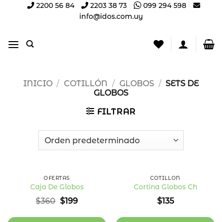
Saltar
2200 56 84
2203 38 73
099 294 598
info@idos.com.uy
al
contenido
INICIO
/
COTILLÓN
/
GLOBOS
/
SETS DE
GLOBOS
FILTRAR
45
%
OFF
OFERTAS
COTILLÓN
Caja De Globos
Cortina Globos Ch
Añadir
Añadir
El
El
$
360
$
199
$
135
a la
a la
precio
precio
lista
lista
original
actual
de
de