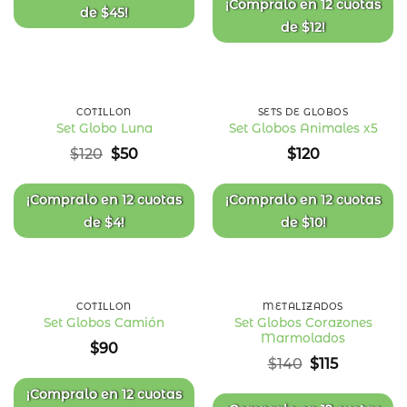
¡Compralo en
12 cuotas
de
$
45
!
de
$
12
!
58
%
OFF
COTILLÓN
SETS DE GLOBOS
Set Globo Luna
Set Globos Animales x5
Añadir
Añadir
El
El
$
120
$
50
$
120
a la
a la
precio
precio
lista
lista
original
actual
de
de
deseos
deseos
era:
es:
¡Compralo en
12 cuotas
¡Compralo en
12 cuotas
$120.
$50.
de
$
4
!
de
$
10
!
18
%
OFF
COTILLÓN
METALIZADOS
Set Globos Corazones
Set Globos Camión
Marmolados
Añadir
Añadir
$
90
a la
a la
El
El
$
140
$
115
lista
lista
precio
precio
de
de
deseos
deseos
original
actual
¡Compralo en
12 cuotas
era:
es: