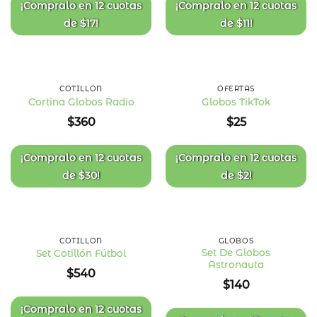
deseos
deseos
era:
es:
¡Compralo en
12 cuotas
¡Compralo en
12 cuotas
$360.
$199.
de
$
17
!
de
$
11
!
COTILLÓN
OFERTAS
Cortina Globos Radio
Globos TikTok
Añadir
Añadir
$
360
$
25
a la
a la
lista
lista
de
de
deseos
deseos
¡Compralo en
12 cuotas
¡Compralo en
12 cuotas
de
$
30
!
de
$
2
!
COTILLÓN
GLOBOS
Set De Globos
Set Cotillón Fútbol
Astronauta
Añadir
Añadir
$
540
a la
a la
$
140
lista
lista
de
de
deseos
deseos
¡Compralo en
12 cuotas