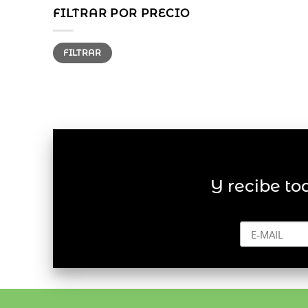
FILTRAR POR PRECIO
Precio
Precio
FILTRAR
mínimo
máximo
Y recibe to