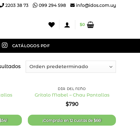
2203 38 73
099 294 598
info@idos.com.uy
$
0
CATÁLOGOS PDF
sultados
+
DÍA DEL NIÑO
allas
Gritalo Mabel – Chau Pantallas
Añadir
Añadir
$
790
a la
a la
lista
lista
de
de
deseos
deseos
$
54
!
¡Compralo en
12 cuotas
de
$
66
!
44
40
%
%
OFF
OFF
+