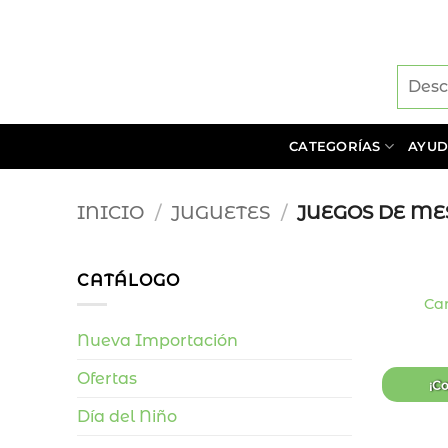
Saltar
al
contenido
CATEGORÍAS
AYU
INICIO
/
JUGUETES
/
JUEGOS DE ME
+
CATÁLOGO
Car
Nueva Importación
Ofertas
¡C
Día del Niño
+