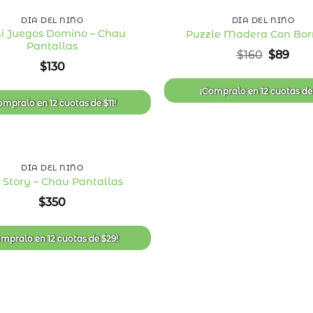
DÍA DEL NIÑO
DÍA DEL NIÑO
i Juegos Domino – Chau
Puzzle Madera Con Bor
Pantallas
Añadir
El
El
$
160
$
89
a la
precio
prec
$
130
lista
original
act
de
era:
es:
deseos
¡Compralo en
12 cuotas
d
$160.
$89.
ompralo en
12 cuotas
de
$
11
!
DÍA DEL NIÑO
 Story – Chau Pantallas
Añadir
$
350
a la
lista
de
deseos
ompralo en
12 cuotas
de
$
29
!