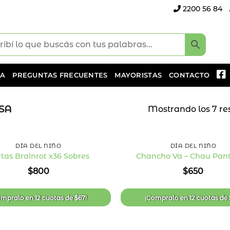
2200 56 84
DA
PREGUNTAS FRECUENTES
MAYORISTAS
CONTACTO
SA
Mostrando los 7 re
+
DÍA DEL NIÑO
DÍA DEL NIÑO
tas Brainrot x36 Sobres
Chancho Va – Chau Pant
Añadir
$
800
$
650
a la
lista
de
deseos
ompralo en
12 cuotas
de
$
67
!
¡Compralo en
12 cuotas
de
+