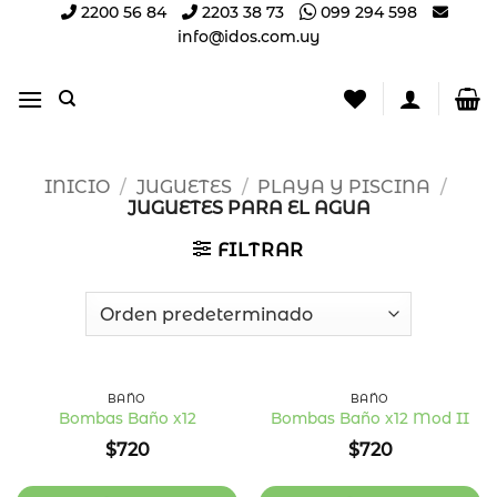
Saltar
2200 56 84
2203 38 73
099 294 598
info@idos.com.uy
al
contenido
INICIO
/
JUGUETES
/
PLAYA Y PISCINA
/
JUGUETES PARA EL AGUA
FILTRAR
Nuevo
Nuevo
BAÑO
BAÑO
Bombas Baño x12
Bombas Baño x12 Mod II
Añadir
Añadir
$
720
$
720
a la
a la
lista
lista
de
de