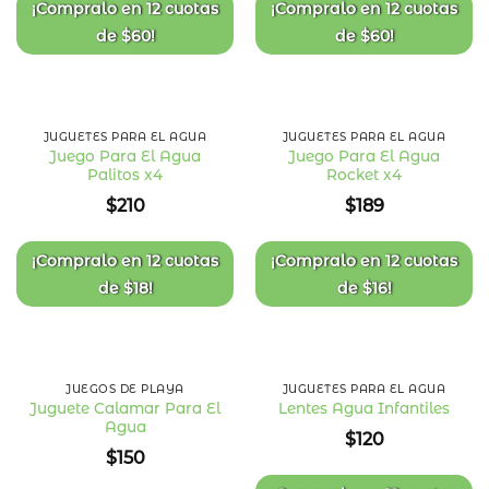
deseos
deseos
¡Compralo en
12 cuotas
¡Compralo en
12 cuotas
de
$
60
!
de
$
60
!
JUGUETES PARA EL AGUA
JUGUETES PARA EL AGUA
Juego Para El Agua
Juego Para El Agua
Palitos x4
Rocket x4
Añadir
Añadir
a la
a la
$
210
$
189
lista
lista
de
de
deseos
deseos
¡Compralo en
12 cuotas
¡Compralo en
12 cuotas
de
$
18
!
de
$
16
!
JUEGOS DE PLAYA
JUGUETES PARA EL AGUA
Juguete Calamar Para El
Lentes Agua Infantiles
Agua
Añadir
Añadir
$
120
a la
a la
$
150
lista
lista
de
de
deseos
deseos