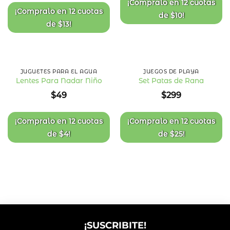
¡Compralo en
12 cuotas
¡Compralo en
12 cuotas
de
$
10
!
de
$
13
!
JUGUETES PARA EL AGUA
JUEGOS DE PLAYA
Lentes Para Nadar Niño
Set Patas de Rana
Añadir
Añadir
$
49
$
299
a la
a la
lista
lista
de
de
deseos
deseos
¡Compralo en
12 cuotas
¡Compralo en
12 cuotas
de
$
4
!
de
$
25
!
¡SUSCRIBITE!