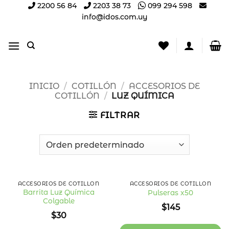
Saltar
2200 56 84
2203 38 73
099 294 598
info@idos.com.uy
al
contenido
INICIO
/
COTILLÓN
/
ACCESORIOS DE
COTILLÓN
/
LUZ QUÍMICA
FILTRAR
ACCESORIOS DE COTILLÓN
ACCESORIOS DE COTILLÓN
Barrita Luz Química
Pulseras x50
Colgable
Añadir
Añadir
$
145
a la
a la
$
30
lista
lista
de
de