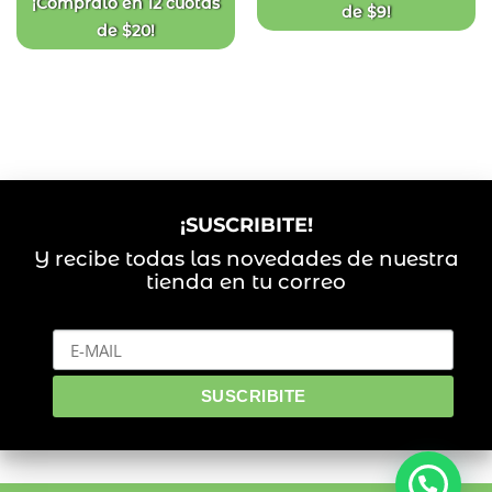
¡Compralo en
12 cuotas
de
$
9
!
de
$
20
!
¡SUSCRIBITE!
Y recibe todas las novedades de nuestra
tienda en tu correo