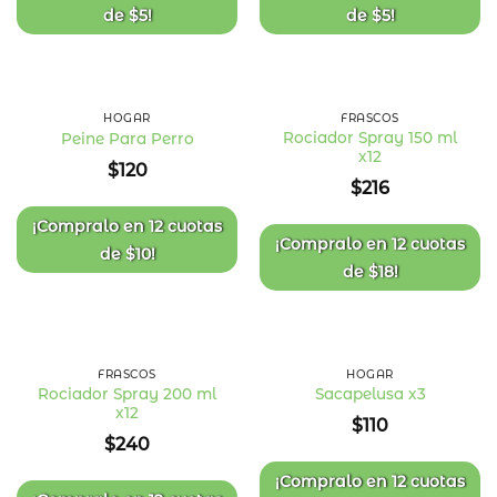
de
$
5
!
de
$
5
!
HOGAR
FRASCOS
Rociador Spray 150 ml
Peine Para Perro
x12
Añadir
Añadir
$
120
a la
a la
$
216
lista
lista
de
de
deseos
deseos
¡Compralo en
12 cuotas
¡Compralo en
12 cuotas
de
$
10
!
de
$
18
!
FRASCOS
HOGAR
Rociador Spray 200 ml
Sacapelusa x3
x12
Añadir
Añadir
$
110
a la
a la
$
240
lista
lista
de
de
deseos
deseos
¡Compralo en
12 cuotas