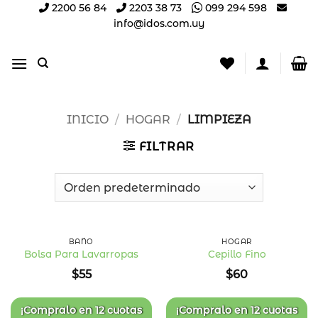
Saltar
2200 56 84
2203 38 73
099 294 598
info@idos.com.uy
al
contenido
INICIO
/
HOGAR
/
LIMPIEZA
FILTRAR
BAÑO
HOGAR
Bolsa Para Lavarropas
Cepillo Fino
Añadir
Añadir
$
55
$
60
a la
a la
lista
lista
de
de
deseos
deseos
¡Compralo en
12 cuotas
¡Compralo en
12 cuotas