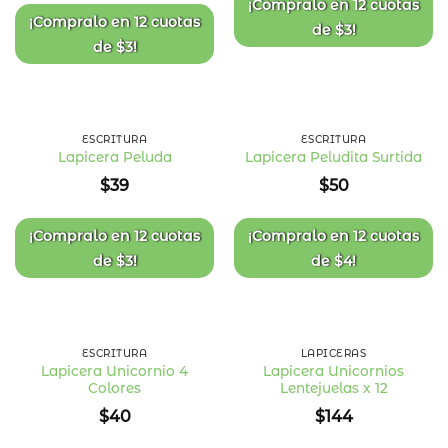
¡Compralo en
12 cuotas
¡Compralo en
12 cuotas
de
$
3
!
de
$
3
!
ESCRITURA
ESCRITURA
Lapicera Peluda
Lapicera Peludita Surtida
Añadir
Añadir
$
39
$
50
a la
a la
lista
lista
de
de
deseos
deseos
¡Compralo en
12 cuotas
¡Compralo en
12 cuotas
de
$
3
!
de
$
4
!
ESCRITURA
LAPICERAS
Lapicera Unicornio 4
Lapicera Unicornios
Colores
Lentejuelas x 12
Añadir
Añadir
a la
a la
$
40
$
144
lista
lista
de
de
deseos
deseos