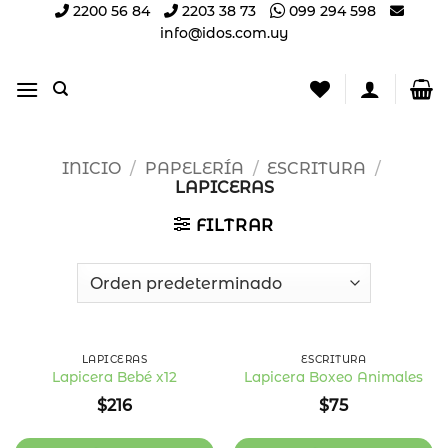
Saltar
2200 56 84
2203 38 73
099 294 598
info@idos.com.uy
al
contenido
INICIO
/
PAPELERÍA
/
ESCRITURA
/
LAPICERAS
FILTRAR
LAPICERAS
ESCRITURA
Lapicera Bebé x12
Lapicera Boxeo Animales
Añadir
Añadir
$
216
$
75
a la
a la
lista
lista
de
de