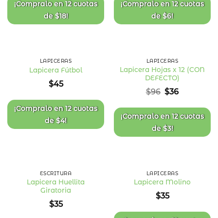
deseos
deseos
¡Compralo en
12 cuotas
¡Compralo en
12 cuotas
de
$
18
!
de
$
6
!
63
%
OFF
LAPICERAS
LAPICERAS
Lapicera Hojas x 12 (CON
Lapicera Fútbol
DEFECTO)
Añadir
Añadir
$
45
a la
a la
El
El
$
96
$
36
lista
lista
precio
precio
de
de
deseos
deseos
original
actual
¡Compralo en
12 cuotas
era:
es:
¡Compralo en
12 cuotas
de
$
4
!
$96.
$36.
de
$
3
!
ESCRITURA
LAPICERAS
Lapicera Huellita
Lapicera Molino
Giratoria
Añadir
Añadir
$
35
a la
a la
$
35
lista
lista
de
de
deseos
deseos