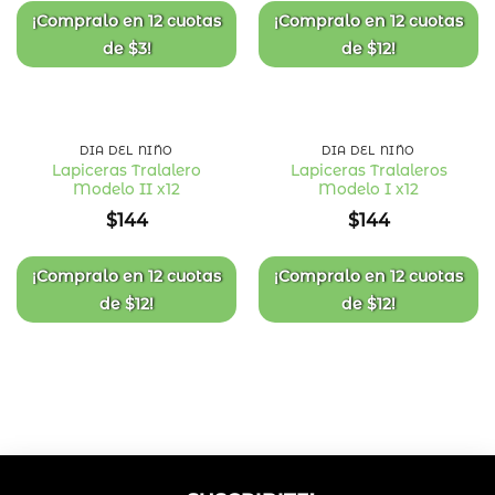
¡Compralo en
12 cuotas
¡Compralo en
12 cuotas
de
$
3
!
de
$
12
!
DÍA DEL NIÑO
DÍA DEL NIÑO
Lapiceras Tralalero
Lapiceras Tralaleros
Modelo II x12
Modelo I x12
Añadir
Añadir
a la
a la
$
144
$
144
lista
lista
de
de
deseos
deseos
¡Compralo en
12 cuotas
¡Compralo en
12 cuotas
de
$
12
!
de
$
12
!