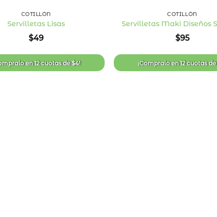
COTILLÓN
COTILLÓN
Servilletas Lisas
Servilletas Maki Diseños 
Añadir
$
49
$
95
a la
lista
de
deseos
ompralo en
12 cuotas
de
$
4
!
¡Compralo en
12 cuotas
d