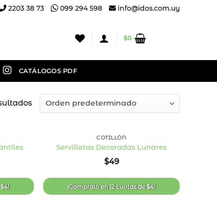
2203 38 73
099 294 598
info@idos.com.uy
$
0
CATÁLOGOS PDF
sultados
+
COTILLÓN
antiles
Servilletas Decoradas Lunares
Añadir
Añadir
$
49
a la
a la
lista
lista
de
de
deseos
deseos
e
$
4
!
¡Compralo en
12 cuotas
de
$
4
!