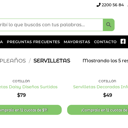
2200 56 84
DA
PREGUNTAS FRECUENTES
MAYORISTAS
CONTACTO
PLEAÑOS
/
SERVILLETAS
Mostrando los 5 re
+
COTILLÓN
COTILLÓN
letas Daisy Diseños Surtidos
Servilletas Decoradas Inf
Añadir
$
79
$
49
a la
lista
de
deseos
ompralo en
12 cuotas
de
$
7
!
¡Compralo en
12 cuotas
d
+