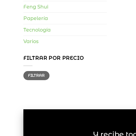
Feng Shui
Papelería
Tecnología
Varios
FILTRAR POR PRECIO
Precio
Precio
FILTRAR
mínimo
máximo
Y recibe to