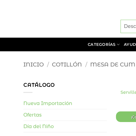
Saltar
al
contenido
CATEGORÍAS
AYU
INICIO
/
COTILLÓN
/
MESA DE CUM
+
CATÁLOGO
Servil
Nueva Importación
Ofertas
¡C
Día del Niño
+