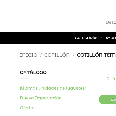
Saltar
al
contenido
CATEGORÍAS
AYU
INICIO
/
COTILLÓN
/
COTILLÓN TEM
+
CATÁLOGO
Disf
¡Últimas unidades de juguetes!
Nueva Importación
¡C
Ofertas
+