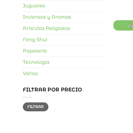
Juguetes
Inciensos y Aromas
¡C
Artículos Religiosos
Feng Shui
Papelería
Tecnología
Varios
FILTRAR POR PRECIO
Precio
Precio
FILTRAR
mínimo
máximo