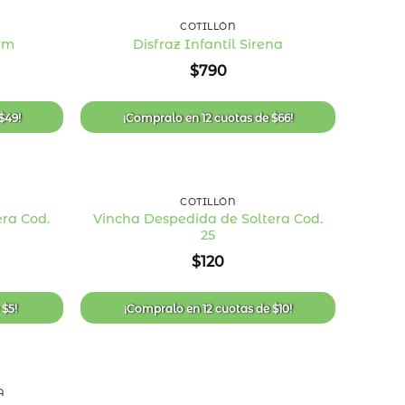
COTILLÓN
eam
Disfraz Infantil Sirena
Añadir
Añadir
$
790
a la
a la
lista
lista
de
de
deseos
deseos
$
49
!
¡Compralo en
12 cuotas
de
$
66
!
+
COTILLÓN
ra Cod.
Vincha Despedida de Soltera Cod.
25
Añadir
Añadir
a la
a la
$
120
lista
lista
de
de
deseos
deseos
e
$
5
!
¡Compralo en
12 cuotas
de
$
10
!
A