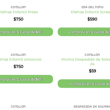
COTILLÓN
DÍA DEL NIÑO
Disfraz Infantil Preso
Disfraz Infantil Scr
Añadir
$
750
$
590
a la
lista
de
deseos
ompralo en
12 cuotas
de
$
63
!
¡Compralo en
12 cuotas
de
+
COTILLÓN
COTILLÓN
Vincha Despedida de Solte
sfraz Infantil Unicornio
24
Añadir
$
750
a la
$
59
lista
de
deseos
ompralo en
12 cuotas
de
$
63
!
¡Compralo en
12 cuotas
d
+
COTILLÓN
DESPEDIDA DE SOLTER