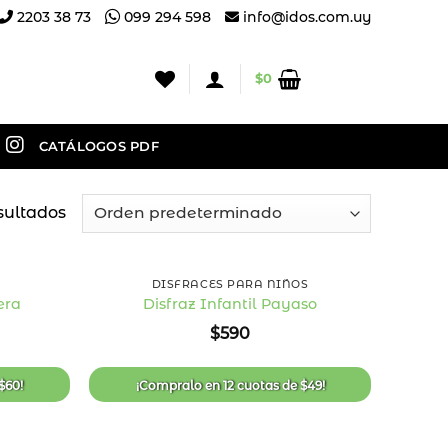
2203 38 73
099 294 598
info@idos.com.uy
$
0
CATÁLOGOS PDF
sultados
+
DISFRACES PARA NIÑOS
era
Disfraz Infantil Payaso
Añadir
Añadir
$
590
a la
a la
lista
lista
de
de
deseos
deseos
$
60
!
¡Compralo en
12 cuotas
de
$
49
!
+