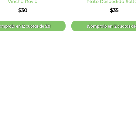
Vincha Novia
Plato Despedida Solt
Añadir
$
30
$
35
a la
lista
de
deseos
ompralo en
12 cuotas
de
$
3
!
¡Compralo en
12 cuotas
d