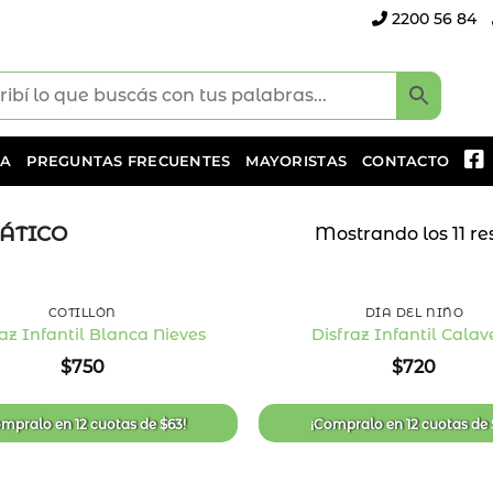
2200 56 84
DA
PREGUNTAS FRECUENTES
MAYORISTAS
CONTACTO
ÁTICO
Mostrando los 11 re
+
COTILLÓN
DÍA DEL NIÑO
raz Infantil Blanca Nieves
Disfraz Infantil Calav
Añadir
$
750
$
720
a la
lista
de
deseos
ompralo en
12 cuotas
de
$
63
!
¡Compralo en
12 cuotas
de
+