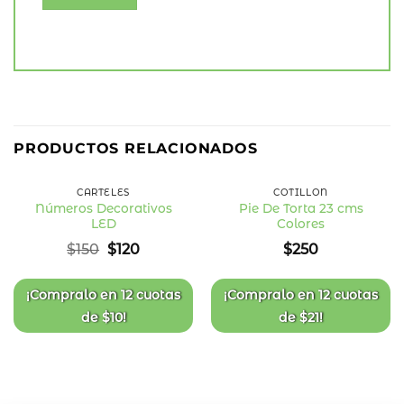
20
%
PRODUCTOS RELACIONADOS
OFF
CARTELES
COTILLÓN
Números Decorativos
Pie De Torta 23 cms
LED
Colores
Añadir
Añadir
a la
a la
El
El
$
150
$
120
$
250
lista
lista
precio
precio
de
de
deseos
deseos
original
actual
era:
es:
¡Compralo en
12 cuotas
¡Compralo en
12 cuotas
$150.
$120.
de
$
10
!
de
$
21
!