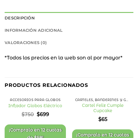
DESCRIPCIÓN
INFORMACIÓN ADICIONAL
VALORACIONES (0)
*Todos los precios en la web son al por mayor*
7
%
PRODUCTOS RELACIONADOS
OFF
ACCESORIOS PARA GLOBOS
CARTELES, BANDERINES Y GUIRNALDAS
Cartel Feliz Cumple
Inflador Globos Eléctrico
Cupcake
Añadir
Añadir
El
El
$
750
$
699
a la
a la
precio
precio
$
65
lista
lista
original
actual
de
de
deseos
deseos
era:
es:
¡Compralo en
12 cuotas
$750.
$699.
¡Compralo en
12 cuotas
de
$
58
!