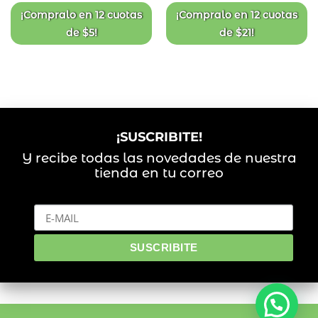
¡Compralo en
12 cuotas
¡Compralo en
12 cuotas
de
$
5
!
de
$
21
!
¡SUSCRIBITE!
Y recibe todas las novedades de nuestra
tienda en tu correo