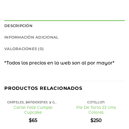
DESCRIPCIÓN
INFORMACIÓN ADICIONAL
VALORACIONES (0)
*Todos los precios en la web son al por mayor*
PRODUCTOS RELACIONADOS
CARTELES, BANDERINES Y GUIRNALDAS
COTILLÓN
Cartel Feliz Cumple
Pie De Torta 23 cms
Cupcake
Colores
Añadir
Añadir
a la
a la
$
65
$
250
lista
lista
de
de
deseos
deseos