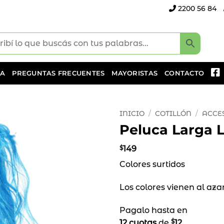
2200 56 84
DA
PREGUNTAS FRECUENTES
MAYORISTAS
CONTACTO
INICIO
/
COTILLÓN
/
ACCE
Peluca Larga L
Añadir
a la
$
149
lista
Colores surtidos
de
deseos
Los colores vienen al aza
Pagalo hasta en
$
12 cuotas
de
12