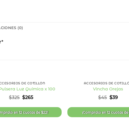
CIONES (0)
r*
18
%
OFF
+
CCESORIOS DE COTILLÓN
ACCESORIOS DE COTILL
Pulsera Luz Química x 100
Vincha Orejas
Añadir
El
El
El
El
$
325
$
265
$
45
$
39
a la
precio
precio
precio
prec
lista
original
actual
original
actu
de
era:
es:
era:
es:
deseos
ompralo en
12 cuotas
de
$
22
!
¡Compralo en
12 cuotas
d
$325.
$265.
$45.
$39.