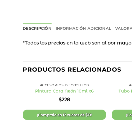
DESCRIPCIÓN
INFORMACIÓN ADICIONAL
VALORA
*Todos los precios en la web son al por mayo
PRODUCTOS RELACIONADOS
+
+
ACCESORIOS DE COTILLÓN
A
Pintura Cara Neón 10ml x6
Tubo 
Añadir
$
228
a la
lista
de
deseos
¡Compralo en
12 cuotas
de
$
19
!
¡C