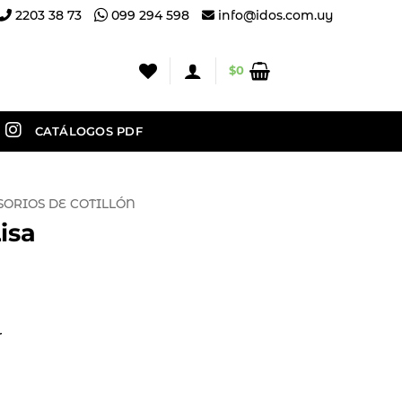
2203 38 73
099 294 598
info@idos.com.uy
$
0
CATÁLOGOS PDF
SORIOS DE COTILLÓN
isa
r