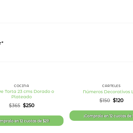
r*
32
%
OFF
+
COCINA
CARTELES
De Torta 23 cms Dorado o
Números Decorativos 
Plateado
Añadir
El
El
$
150
$
120
a la
precio
pre
El
El
$
365
$
250
lista
original
act
precio
precio
de
era:
es:
original
actual
deseos
¡Compralo en
12 cuotas
de
$150.
$120
era:
es:
ompralo en
12 cuotas
de
$
21
!
$365.
$250.