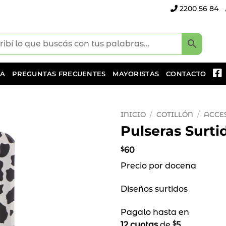
2200 56 84
DA
PREGUNTAS FRECUENTES
MAYORISTAS
CONTACTO
INICIO
/
COTILLÓN
/
ACCE
Pulseras Surti
Añadir
a la
$
60
lista
Precio por docena
de
deseos
Diseños surtidos
Pagalo hasta en
$
12 cuotas
de
5