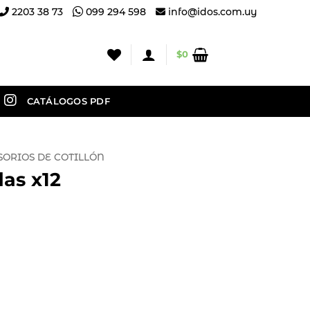
2203 38 73
099 294 598
info@idos.com.uy
$
0
CATÁLOGOS PDF
SORIOS DE COTILLÓN
das x12