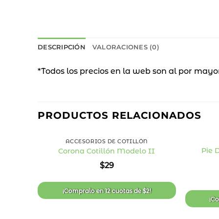
DESCRIPCIÓN
VALORACIONES (0)
*Todos los precios en la web son al por mayo
PRODUCTOS RELACIONADOS
+
+
ACCESORIOS DE COTILLÓN
Pie 
Corona Cotillón Modelo II
Añadir
$
29
a la
lista
de
deseos
¡Compralo en
12 cuotas
de
$
2
!
¡C