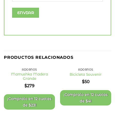
PRODUCTOS RELACIONADOS
ADORNOS
ADORNOS
Mamushka Madera
Bicicleta Souvenir
Grande
Añadir
Añadir
$
50
a la
a la
$
279
lista
lista
de
de
deseos
deseos
¡Compralo en
12 cuotas
¡Compralo en
12 cuotas
de
$
4
!
de
$
23
!