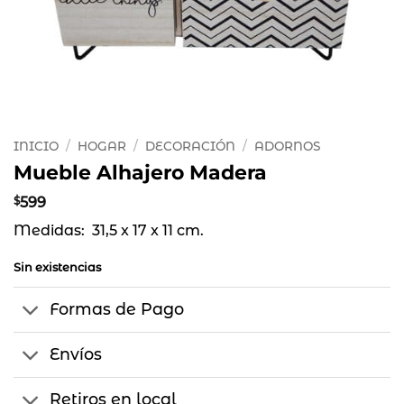
INICIO
/
HOGAR
/
DECORACIÓN
/
ADORNOS
Mueble Alhajero Madera
$
599
Medidas: 31,5 x 17 x 11 cm.
Sin existencias
Formas de Pago
Envíos
Retiros en local