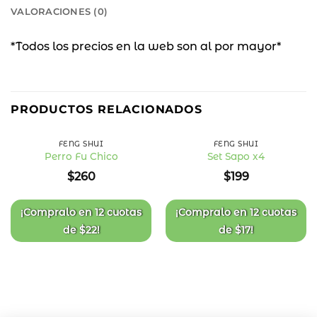
VALORACIONES (0)
*Todos los precios en la web son al por mayor*
PRODUCTOS RELACIONADOS
FENG SHUI
FENG SHUI
Perro Fu Chico
Set Sapo x4
Añadir
Añadir
$
260
$
199
a la
a la
lista
lista
de
de
deseos
deseos
¡Compralo en
12 cuotas
¡Compralo en
12 cuotas
de
$
22
!
de
$
17
!