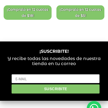
de
de
deseos
deseos
¡Compralo en
12 cuotas
¡Compralo en
12 cuotas
de
$
18
!
de
$
5
!
¡SUSCRIBITE!
Y recibe todas las novedades de nuestra
tienda en tu correo