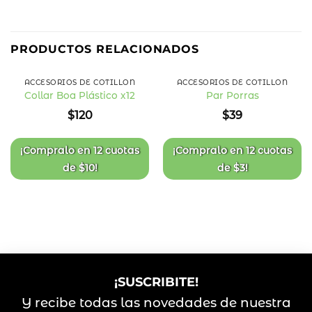
PRODUCTOS RELACIONADOS
ACCESORIOS DE COTILLÓN
ACCESORIOS DE COTILLÓN
Collar Boa Plástico x12
Par Porras
Añadir
Añadir
$
120
$
39
a la
a la
lista
lista
de
de
deseos
deseos
¡Compralo en
12 cuotas
¡Compralo en
12 cuotas
de
$
10
!
de
$
3
!
¡SUSCRIBITE!
Y recibe todas las novedades de nuestra