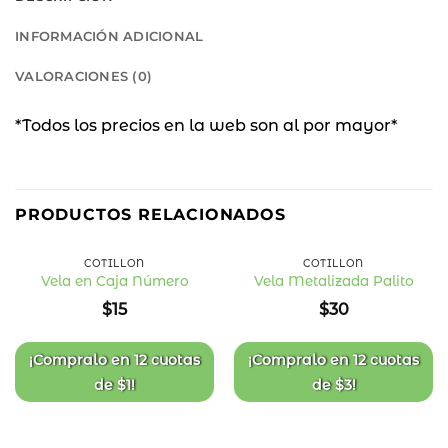
INFORMACIÓN ADICIONAL
VALORACIONES (0)
*Todos los precios en la web son al por mayor*
PRODUCTOS RELACIONADOS
COTILLÓN
COTILLÓN
Vela en Caja Número
Vela Metalizada Palito
Añadir
Añadir
$
15
$
30
a la
a la
lista
lista
de
de
deseos
deseos
¡Compralo en
12 cuotas
¡Compralo en
12 cuotas
de
$
1
!
de
$
3
!