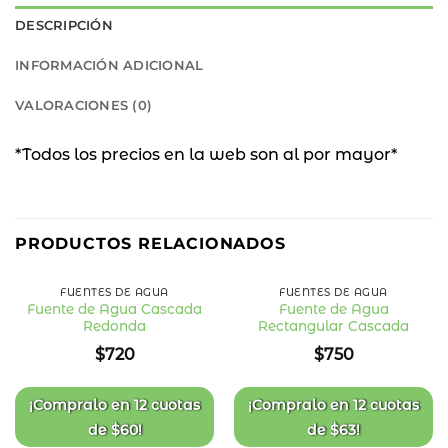
DESCRIPCIÓN
INFORMACIÓN ADICIONAL
VALORACIONES (0)
*Todos los precios en la web son al por mayor*
PRODUCTOS RELACIONADOS
FUENTES DE AGUA
FUENTES DE AGUA
Fuente de Agua Cascada
Fuente de Agua
Redonda
Rectangular Cascada
Añadir
Añadir
a la
a la
$
720
$
750
lista
lista
de
de
deseos
deseos
¡Compralo en
12 cuotas
¡Compralo en
12 cuotas
de
$
60
!
de
$
63
!