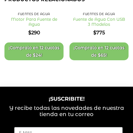
FUENTES DE AGUA
FUENTES DE AGUA
Motor Para Fuente de
Fuente de Agua Con USB
Agua
3 Modelos
Añadir
Añadir
a la
a la
$
290
$
775
lista
lista
de
de
deseos
deseos
¡Compralo en
12 cuotas
¡Compralo en
12 cuotas
de
$
24
!
de
$
65
!
¡SUSCRIBITE!
Y recibe todas las novedades de nuestra
tienda en tu correo