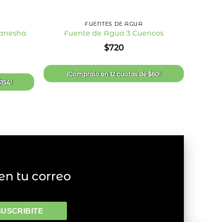
+
+
FUENTES DE AGUA
Ganesha
F
Fuente de Agua 3 Cuencos
Añadir
Añadir
$
720
a la
a la
lista
lista
de
de
deseos
deseos
¡Compralo en
12 cuotas
de
$
60
!
$
154
!
¡
en tu correo