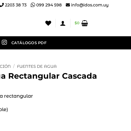
2203 38 73
099 294 598
info@idos.com.uy
$
0
CATÁLOGOS PDF
CIÓN
/
FUENTES DE AGUA
a Rectangular Cascada
a rectangular
ble)