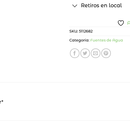
Retiros en local
A
SKU:
5112682
Categoría:
Fuentes de Agua
r*