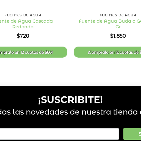
+
FUENTES DE AGUA
FUENTES DE AGUA
ente de Agua Cascada
Fuente de Agua Buda o 
Redonda
Gr
Añadir
a la
$
720
$
1.850
lista
de
deseos
mpralo en
12 cuotas
de
$
60
!
¡Compralo en
12 cuotas
de
¡SUSCRIBITE!
das las novedades de nuestra tienda 