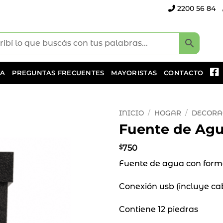
2200 56 84
DA
PREGUNTAS FRECUENTES
MAYORISTAS
CONTACTO
INICIO
/
HOGAR
/
DECORA
Fuente de Agu
Añadir
a la
$
750
lista
Fuente de agua con form
de
deseos
Conexión usb (incluye ca
Contiene 12 piedras