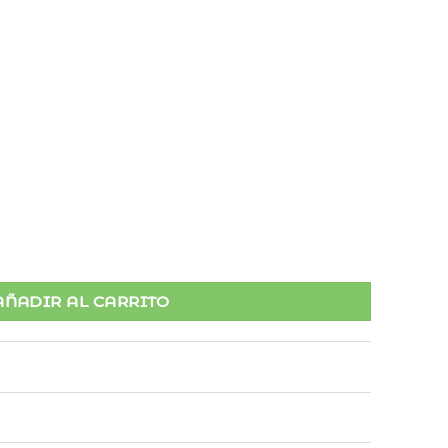
r Cascada cantidad
AÑADIR AL CARRITO