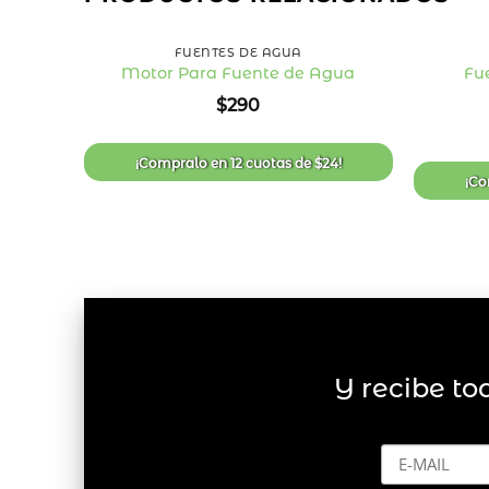
+
+
FUENTES DE AGUA
Fu
Motor Para Fuente de Agua
Añadir
$
290
a la
lista
de
deseos
¡Compralo en
12 cuotas
de
$
24
!
¡Co
Y recibe to