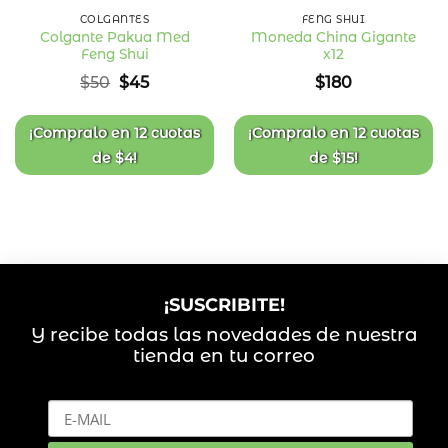
COLGANTES
FENG SHUI
Colgante Pakua Med
Moneda China Gigante
Feng Shui
x12
Añadir
Añadir
a la
a la
El
El
$
50
$
45
$
180
lista
lista
precio
precio
de
de
deseos
deseos
original
actual
era:
es:
¡Compralo en
12 cuotas
¡Compralo en
12 cuotas
$50.
$45.
de
$
4
!
de
$
15
!
¡SUSCRIBITE!
Y recibe todas las novedades de nuestra
tienda en tu correo