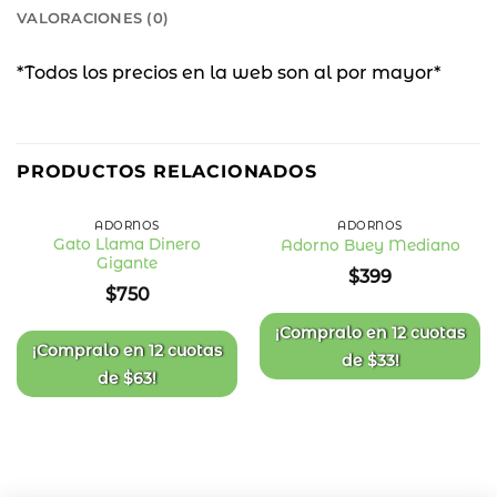
VALORACIONES (0)
*Todos los precios en la web son al por mayor*
PRODUCTOS RELACIONADOS
ADORNOS
ADORNOS
Gato Llama Dinero
Adorno Buey Mediano
Gigante
Añadir
Añadir
$
399
a la
a la
$
750
lista
lista
de
de
deseos
deseos
¡Compralo en
12 cuotas
¡Compralo en
12 cuotas
de
$
33
!
de
$
63
!