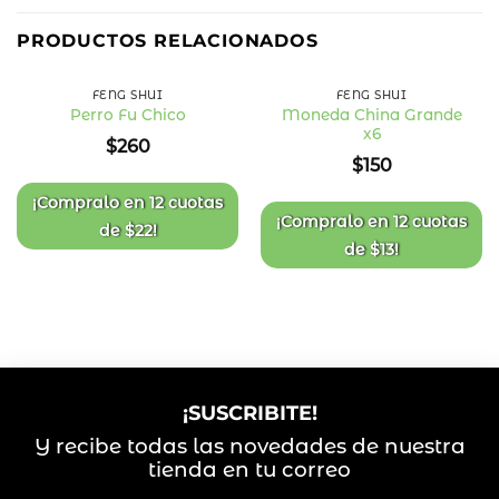
PRODUCTOS RELACIONADOS
FENG SHUI
FENG SHUI
Moneda China Grande
Perro Fu Chico
x6
Añadir
Añadir
$
260
a la
a la
$
150
lista
lista
de
de
deseos
deseos
¡Compralo en
12 cuotas
¡Compralo en
12 cuotas
de
$
22
!
de
$
13
!
¡SUSCRIBITE!
Y recibe todas las novedades de nuestra
tienda en tu correo