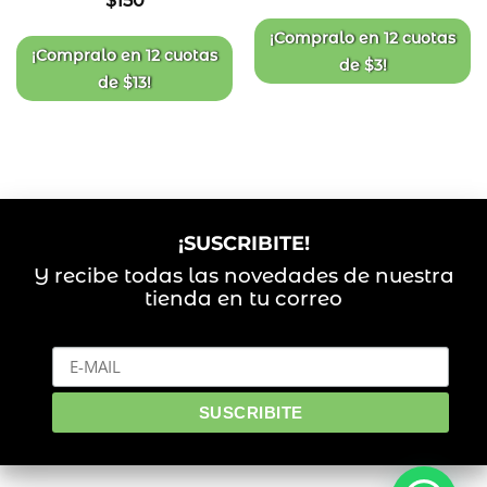
$
150
lista
lista
de
de
deseos
deseos
¡Compralo en
12 cuotas
¡Compralo en
12 cuotas
de
$
3
!
de
$
13
!
¡SUSCRIBITE!
Y recibe todas las novedades de nuestra
tienda en tu correo