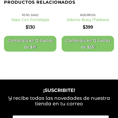
PRODUCTOS RELACIONADOS
FENG SHUI
ADORNOS
Sapo Con Portalápiz
Adorno Buey Mediano
Añadir
Añadir
$
130
$
399
a la
a la
lista
lista
de
de
deseos
deseos
¡Compralo en
12 cuotas
¡Compralo en
12 cuotas
de
$
11
!
de
$
33
!
¡SUSCRIBITE!
Y recibe todas las novedades de nuestra
tienda en tu correo