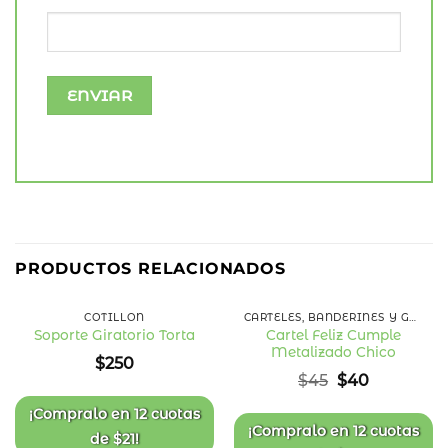
PRODUCTOS RELACIONADOS
COTILLÓN
CARTELES, BANDERINES Y GUIRNALDAS
Cartel Feliz Cumple
Soporte Giratorio Torta
Metalizado Chico
Añadir
Añadir
$
250
a la
a la
El
El
$
45
$
40
lista
lista
precio
precio
de
de
deseos
deseos
original
actual
¡Compralo en
12 cuotas
era:
es:
¡Compralo en
12 cuotas
de
$
21
!
$45.
$40.