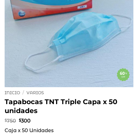
60
%
OFF
INICIO
/
VARIOS
Tapabocas TNT Triple Capa x 50
unidades
El
El
$
750
$
300
precio
precio
Caja x 50 Unidades
original
actual
era:
es: