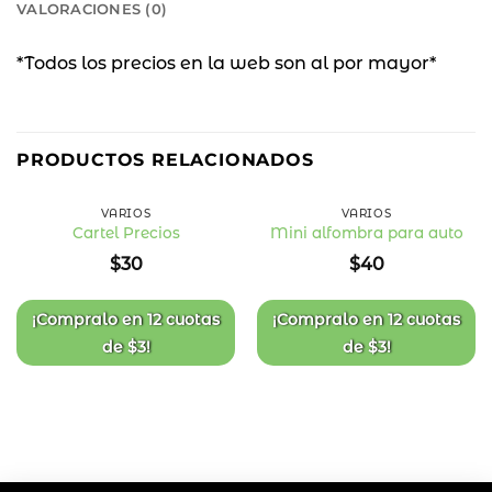
VALORACIONES (0)
*Todos los precios en la web son al por mayor*
PRODUCTOS RELACIONADOS
VARIOS
VARIOS
Cartel Precios
Mini alfombra para auto
Añadir
Añadir
$
30
$
40
a la
a la
lista
lista
de
de
deseos
deseos
¡Compralo en
12 cuotas
¡Compralo en
12 cuotas
de
$
3
!
de
$
3
!