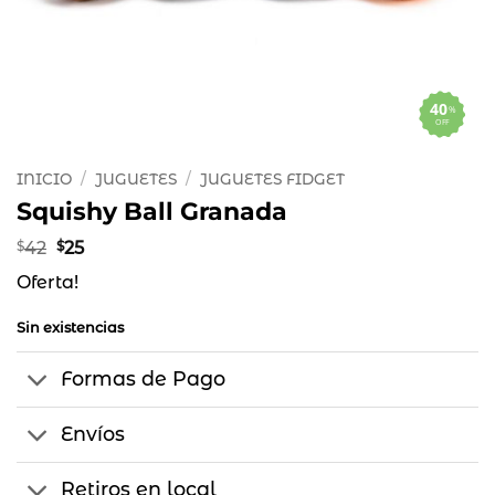
40
%
OFF
INICIO
/
JUGUETES
/
JUGUETES FIDGET
Squishy Ball Granada
El
El
$
42
$
25
precio
precio
Oferta!
original
actual
era:
es:
$42.
$25.
Sin existencias
Formas de Pago
Envíos
Retiros en local