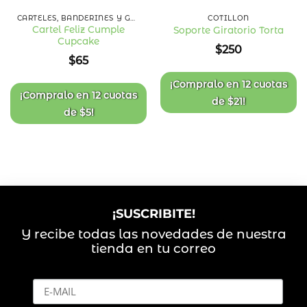
CARTELES, BANDERINES Y GUIRNALDAS
COTILLÓN
Cartel Feliz Cumple
Soporte Giratorio Torta
Cupcake
Añadir
Añadir
$
250
a la
a la
$
65
lista
lista
de
de
deseos
deseos
¡Compralo en
12 cuotas
¡Compralo en
12 cuotas
de
$
21
!
de
$
5
!
¡SUSCRIBITE!
Y recibe todas las novedades de nuestra
tienda en tu correo