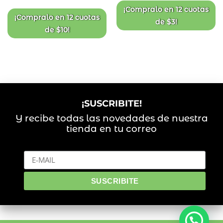
deseos
deseos
¡Compralo en
12 cuotas
¡Compralo en
12 cuotas
de
$
3
!
de
$
10
!
¡SUSCRIBITE!
Y recibe todas las novedades de nuestra
tienda en tu correo