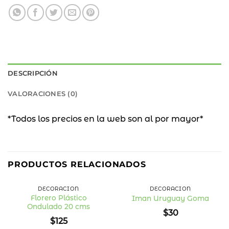
DESCRIPCIÓN
VALORACIONES (0)
*Todos los precios en la web son al por mayor*
PRODUCTOS RELACIONADOS
DECORACIÓN
DECORACIÓN
Florero Plástico
Iman Uruguay Goma
Ondulado 20 cms
Añadir
Añadir
$
30
a la
a la
$
125
lista
lista
de
de