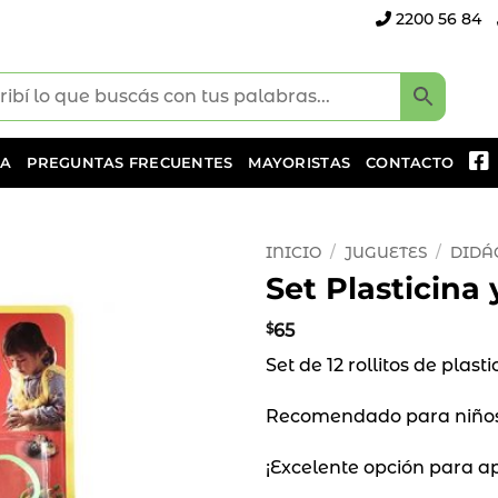
2200 56 84
DA
PREGUNTAS FRECUENTES
MAYORISTAS
CONTACTO
INICIO
/
JUGUETES
/
DIDÁ
Set Plasticina
Añadir
a la
$
65
lista
Set de 12 rollitos de plas
de
deseos
Recomendado para niños
¡Excelente opción para a