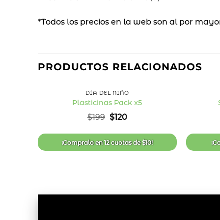
*Todos los precios en la web son al por mayo
40
%
PRODUCTOS RELACIONADOS
OFF
+
+
DÍA DEL NIÑO
Plasticinas Pack x5
Añadir
El
El
$
199
$
120
a la
precio
precio
lista
original
actual
de
era:
es:
deseos
¡Compralo en
12 cuotas
de
$
10
!
¡C
$199.
$120.