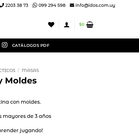
2203 38 73
099 294 598
info@idos.com.uy
$
0
CATÁLOGOS PDF
CTICOS
/
MASAS
 y Moldes
ticina con moldes.
 mayores de 3 años
prender jugando!