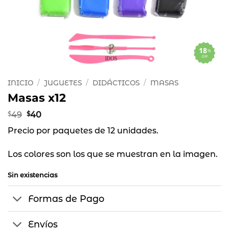
18
%
OFF
INICIO
/
JUGUETES
/
DIDÁCTICOS
/
MASAS
Masas x12
El
El
$
49
$
40
precio
precio
Precio por paquetes de 12 unidades.
original
actual
era:
es:
$49.
$40.
Los colores son los que se muestran en la imagen.
Sin existencias
Formas de Pago
Envíos