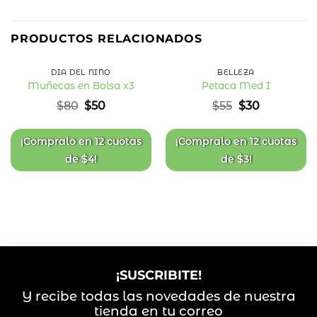
38
45
%
%
PRODUCTOS RELACIONADOS
OFF
OFF
DÍA DEL NIÑO
BELLEZA
Muñecas en Bolsa x3
Petaca Med I
Añadir
Añadir
El
El
El
El
$
80
$
50
$
55
$
30
a la
a la
precio
precio
precio
precio
lista
lista
original
actual
original
actual
de
de
deseos
deseos
era:
es:
era:
es:
¡Compralo en
12 cuotas
¡Compralo en
12 cuotas
$80.
$50.
$55.
$30.
de
$
4
!
de
$
3
!
¡SUSCRIBITE!
Y recibe todas las novedades de nuestra
tienda en tu correo