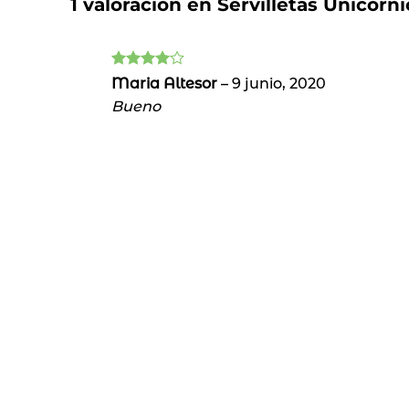
1 valoración en
Servilletas Unicorni
Valorado
Maria Altesor
–
9 junio, 2020
con
4
de
Bueno
5