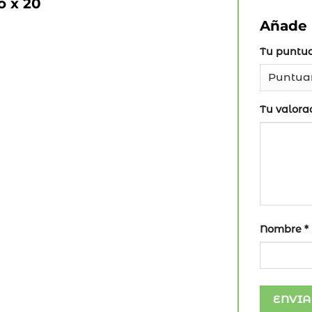
o x 20
Añade 
Tu puntu
Tu valora
Nombre
*