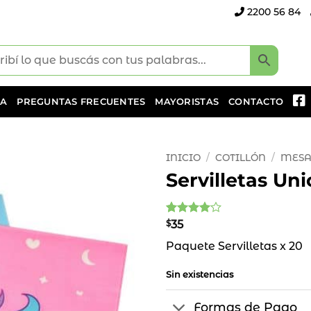
2200 56 84
DA
PREGUNTAS FRECUENTES
MAYORISTAS
CONTACTO
INICIO
/
COTILLÓN
/
MESA
Servilletas Uni
Añadir
a la
lista
Valorado
1
$
35
de
con
4
de
deseos
Paquete Servilletas x 20
5 en
base a
valoración
Sin existencias
de un
cliente
Formas de Pago