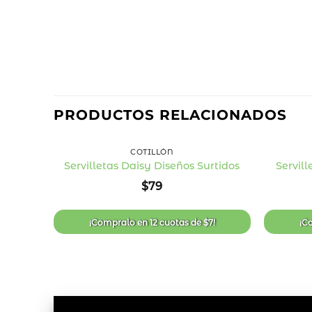
PRODUCTOS RELACIONADOS
+
+
COTILLÓN
Servilletas Daisy Diseños Surtidos
Servil
Añadir
$
79
a la
lista
de
deseos
¡Compralo en
12 cuotas
de
$
7
!
¡C