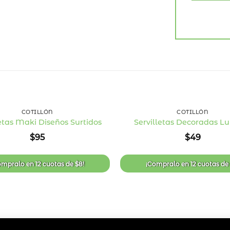
+
COTILLÓN
COTILLÓN
letas Maki Diseños Surtidos
Servilletas Decoradas L
Añadir
$
95
$
49
a la
lista
de
deseos
ompralo en
12 cuotas
de
$
8
!
¡Compralo en
12 cuotas
d