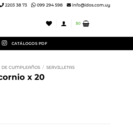
2203 38 73
099 294 598
info@idos.com.uy
$
0
CATÁLOGOS PDF
 DE CUMPLEAÑOS
/
SERVILLETAS
cornio x 20