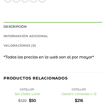
DESCRIPCIÓN
INFORMACIÓN ADICIONAL
VALORACIONES (0)
*Todos los precios en la web son al por mayor*
58
%
PRODUCTOS RELACIONADOS
OFF
COTILLÓN
COTILLÓN
Set Globo Luna
Llavero Consolas x 12
Añadir
Añadir
El
El
$
120
$
50
$
216
a la
a la
precio
precio
lista
lista