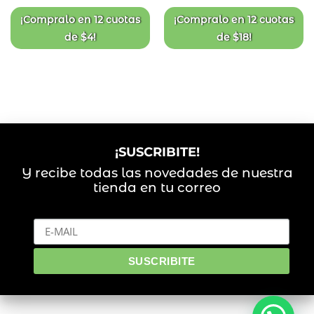
original
actual
de
de
deseos
deseos
era:
es:
¡Compralo en
12 cuotas
¡Compralo en
12 cuotas
$120.
$50.
de
$
4
!
de
$
18
!
¡SUSCRIBITE!
Y recibe todas las novedades de nuestra
tienda en tu correo