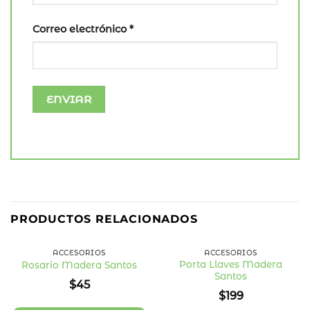
Correo electrónico
*
PRODUCTOS RELACIONADOS
ACCESORIOS
ACCESORIOS
Porta Llaves Madera
Rosario Madera Santos
Santos
Añadir
Añadir
$
45
a la
a la
$
199
lista
lista
de
de