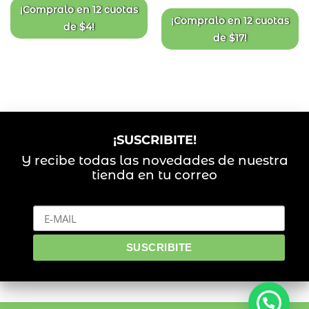
deseos
deseos
¡Compralo en
12 cuotas
¡Compralo en
12 cuotas
de
$
4
!
de
$
17
!
¡SUSCRIBITE!
Y recibe todas las novedades de nuestra
tienda en tu correo