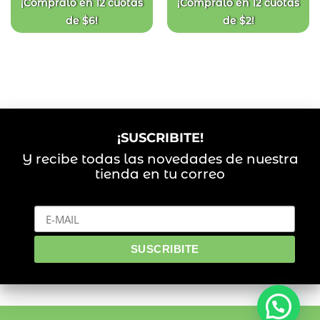
¡Compralo en
12 cuotas
¡Compralo en
12 cuotas
de
$
6
!
de
$
2
!
¡SUSCRIBITE!
Y recibe todas las novedades de nuestra
tienda en tu correo