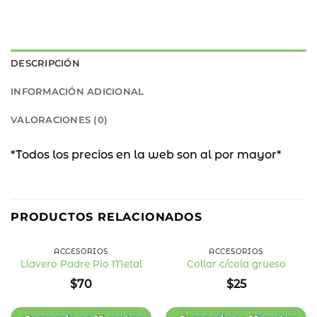
DESCRIPCIÓN
INFORMACIÓN ADICIONAL
VALORACIONES (0)
*Todos los precios en la web son al por mayor*
PRODUCTOS RELACIONADOS
ACCESORIOS
ACCESORIOS
Llavero Padre Pío Metal
Collar c/cola grueso
Añadir
Añadir
$
70
$
25
a la
a la
lista
lista
de
de
deseos
deseos