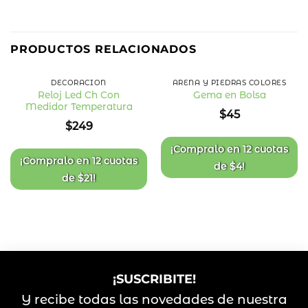
PRODUCTOS RELACIONADOS
DECORACIÓN
ARENA Y PIEDRAS COLORES
Reloj Led Ch Con
Gema en Bolsa
Medidor Temperatura
Añadir
Añadir
$
45
a la
a la
$
249
lista
lista
de
de
deseos
deseos
¡Compralo en
12 cuotas
¡Compralo en
12 cuotas
de
$
4
!
de
$
21
!
¡SUSCRIBITE!
Y recibe todas las novedades de nuestra