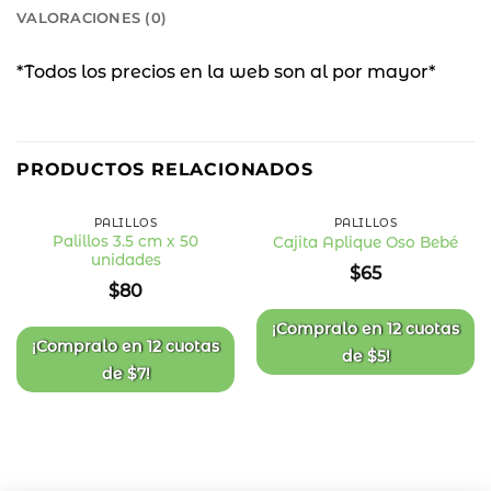
VALORACIONES (0)
*Todos los precios en la web son al por mayor*
PRODUCTOS RELACIONADOS
PALILLOS
PALILLOS
Palillos 3.5 cm x 50
Cajita Aplique Oso Bebé
unidades
Añadir
Añadir
$
65
a la
a la
$
80
lista
lista
de
de
deseos
deseos
¡Compralo en
12 cuotas
¡Compralo en
12 cuotas
de
$
5
!
de
$
7
!