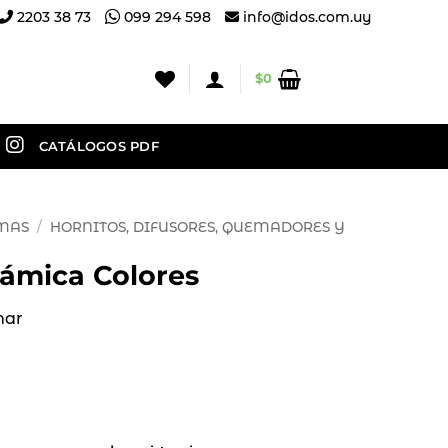
2203 38 73
099 294 598
info@idos.com.uy
$
0
CATÁLOGOS PDF
OMAS
/
HORNITOS, DIFUSORES, QUEMADORES Y
ámica Colores
mar