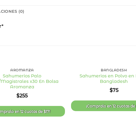
CIONES (0)
r*
+
AROMANZA
BANGLADESH
Sahumerios Palo
Sahumerios en Polvo en 
/Magistrales x30 En Bolsa
Bangladesh
Añadir
Aromanza
a la
$
75
lista
de
$
255
deseos
¡Compralo en
12 cuotas
d
ompralo en
12 cuotas
de
$
17
!