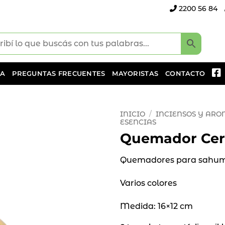
2200 56 84
DA
PREGUNTAS FRECUENTES
MAYORISTAS
CONTACTO
INICIO
/
INCIENSOS Y AR
ESENCIAS
Quemador Cer
Añadir
a la
lista
Quemadores para sahu
de
deseos
Varios colores
Medida: 16×12 cm