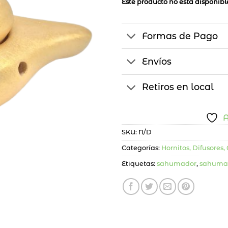
Este producto no está disponib
Formas de Pago
Envíos
Retiros en local
A
SKU:
N/D
Categorías:
Hornitos, Difusores
Etiquetas:
sahumador
,
sahuma