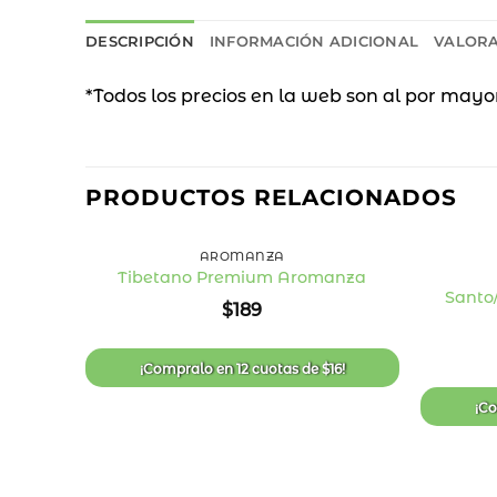
DESCRIPCIÓN
INFORMACIÓN ADICIONAL
VALORA
*Todos los precios en la web son al por mayo
PRODUCTOS RELACIONADOS
+
+
AROMANZA
Tibetano Premium Aromanza
Santo
Añadir
$
189
a la
lista
de
deseos
¡Compralo en
12 cuotas
de
$
16
!
¡C