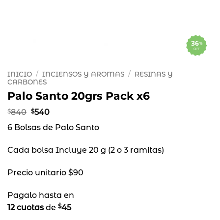
36
%
OFF
INICIO
/
INCIENSOS Y AROMAS
/
RESINAS Y
CARBONES
Palo Santo 20grs Pack x6
El
El
$
840
$
540
precio
precio
6 Bolsas de Palo Santo
original
actual
era:
es:
$840.
$540.
Cada bolsa Incluye 20 g (2 o 3 ramitas)
Precio unitario $90
Pagalo hasta en
$
12 cuotas
de
45