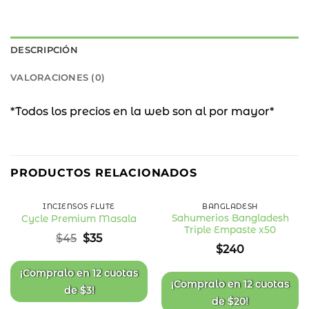
DESCRIPCIÓN
VALORACIONES (0)
*Todos los precios en la web son al por mayor*
22
%
PRODUCTOS RELACIONADOS
OFF
INCIENSOS FLUTE
BANGLADESH
Sahumerios Bangladesh
Cycle Premium Masala
Triple Empaste x50
Añadir
Añadir
El
El
$
45
$
35
a la
a la
precio
precio
$
240
lista
lista
original
actual
de
de
deseos
deseos
era:
es:
¡Compralo en
12 cuotas
$45.
$35.
¡Compralo en
12 cuotas
de
$
3
!
de
$
20
!